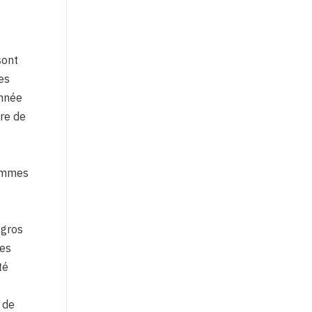
sont
res
année
ire de
t
pommes
 gros
Ces
té
 de