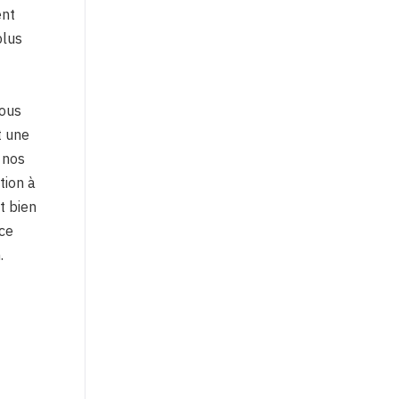
ent
plus
nous
t une
 nos
tion à
t bien
rce
.