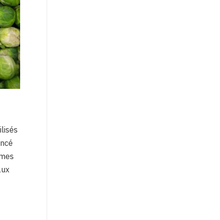
lisés
encé
mmes
aux