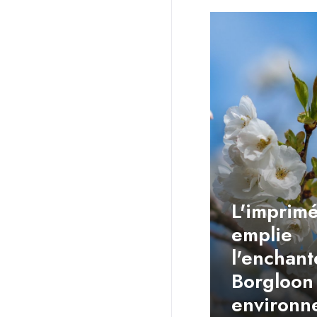
L'imprimé
emplie
l'enchan
Borgloon 
environn