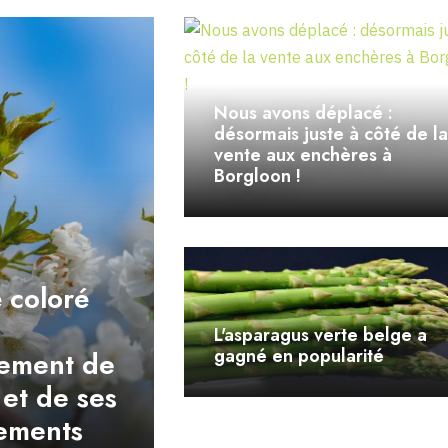
Nous avons déplacé :
désormais juste à côté de la
vente aux enchères à
Borgloon !
 coloré
L'asparagus verte belge a
gagné en popularité
tement de
et de ses
ements