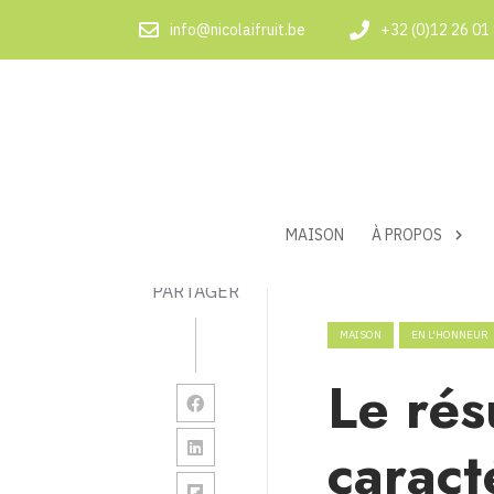
info@nicolaifruit.be
+32 (0)12 26 01
MAISON
À PROPOS
PARTAGER
MAISON
EN L'HONNEUR
Le rés
caract